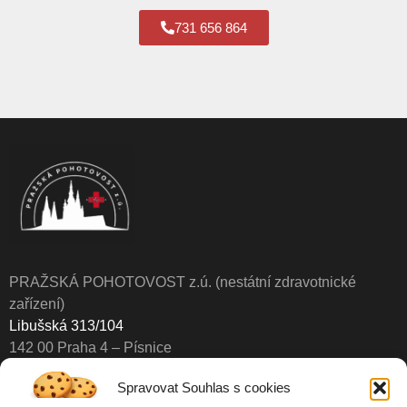
731 656 864
PRAŽSKÁ POHOTOVOST z.ú. (nestátní zdravotnické
zařízení)
Libušská 313/104
142 00 Praha 4 – Písnice
Spravovat Souhlas s cookies